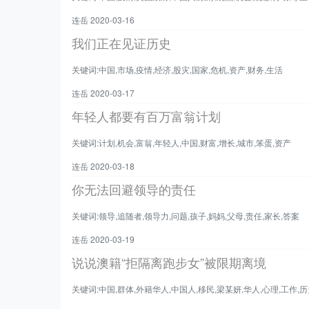
连岳 2020-03-16
我们正在见证历史
关键词:中国,市场,疫情,经济,股灾,国家,危机,资产,财务,生活
连岳 2020-03-17
年轻人都要有百万富翁计划
关键词:计划,机会,富翁,年轻人,中国,财富,增长,城市,笨蛋,资产
连岳 2020-03-18
你无法回避领导的责任
关键词:领导,追随者,领导力,问题,孩子,妈妈,父母,责任,家长,答案
连岳 2020-03-19
说说澳籍“拒隔离跑步女”被限期离境
关键词:中国,群体,外籍华人,中国人,移民,梁某妍,华人,心理,工作,