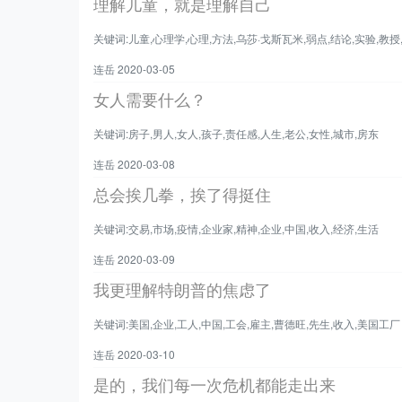
理解儿童，就是理解自己
关键词:儿童,心理学,心理,方法,乌莎·戈斯瓦米,弱点,结论,实验,教授
连岳 2020-03-05
女人需要什么？
关键词:房子,男人,女人,孩子,责任感,人生,老公,女性,城市,房东
连岳 2020-03-08
总会挨几拳，挨了得挺住
关键词:交易,市场,疫情,企业家,精神,企业,中国,收入,经济,生活
连岳 2020-03-09
我更理解特朗普的焦虑了
关键词:美国,企业,工人,中国,工会,雇主,曹德旺,先生,收入,美国工厂
连岳 2020-03-10
是的，我们每一次危机都能走出来