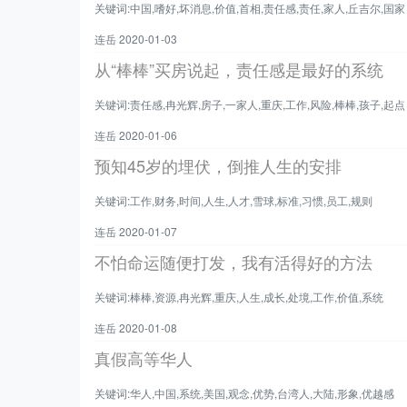
关键词:中国,嗜好,坏消息,价值,首相,责任感,责任,家人,丘吉尔,国家
连岳 2020-01-03
从“棒棒”买房说起，责任感是最好的系统
关键词:责任感,冉光辉,房子,一家人,重庆,工作,风险,棒棒,孩子,起点
连岳 2020-01-06
预知45岁的埋伏，倒推人生的安排
关键词:工作,财务,时间,人生,人才,雪球,标准,习惯,员工,规则
连岳 2020-01-07
不怕命运随便打发，我有活得好的方法
关键词:棒棒,资源,冉光辉,重庆,人生,成长,处境,工作,价值,系统
连岳 2020-01-08
真假高等华人
关键词:华人,中国,系统,美国,观念,优势,台湾人,大陆,形象,优越感