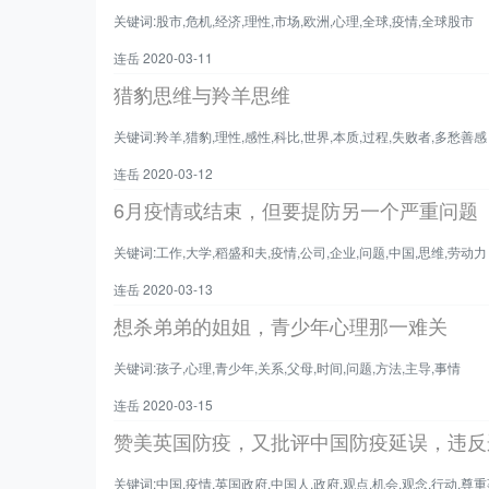
关键词:股市,危机,经济,理性,市场,欧洲,心理,全球,疫情,全球股市
连岳 2020-03-11
猎豹思维与羚羊思维
关键词:羚羊,猎豹,理性,感性,科比,世界,本质,过程,失败者,多愁善感
连岳 2020-03-12
6月疫情或结束，但要提防另一个严重问题
关键词:工作,大学,稻盛和夫,疫情,公司,企业,问题,中国,思维,劳动力
连岳 2020-03-13
想杀弟弟的姐姐，青少年心理那一难关
关键词:孩子,心理,青少年,关系,父母,时间,问题,方法,主导,事情
连岳 2020-03-15
赞美英国防疫，又批评中国防疫延误，违反
关键词:中国,疫情,英国政府,中国人,政府,观点,机会,观念,行动,尊