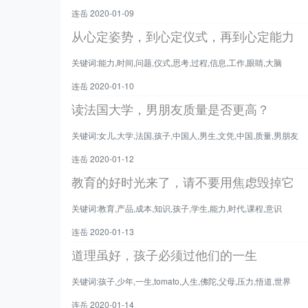
连岳 2020-01-09
从心定姿势，到心定仪式，再到心定能力
关键词:能力,时间,问题,仪式,思考,过程,信息,工作,眼睛,大脑
连岳 2020-01-10
读法国大学，男朋友质量是否更高？
关键词:女儿,大学,法国,孩子,中国人,男生,文凭,中国,质量,男朋友
连岳 2020-01-12
教育的好时光来了，请不要用焦虑毁掉它
关键词:教育,产品,成本,知识,孩子,学生,能力,时代,课程,意识
连岳 2020-01-13
道理虽好，孩子必须过他们的一生
关键词:孩子,少年,一生,tomato,人生,佛陀,父母,压力,悟道,世界
连岳 2020-01-14