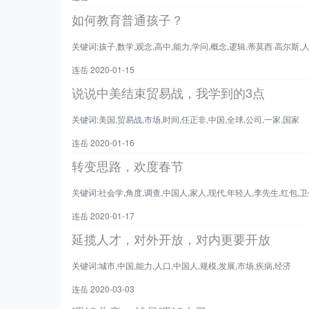
如何教育普通孩子？
关键词:孩子,数学,观念,高中,能力,学问,概念,逻辑,蒂莫西·高尔斯,
连岳 2020-01-15
说说中美结束贸易战，我学到的3点
关键词:美国,贸易战,市场,时间,任正非,中国,全球,公司,一家,国家
连岳 2020-01-16
转变思路，欢度春节
关键词:社会学,角度,调查,中国人,家人,现代,年轻人,李先生,红包,
连岳 2020-01-17
延揽人才，对外开放，对内更要开放
关键词:城市,中国,能力,人口,中国人,规模,发展,市场,疾病,经济
连岳 2020-03-03