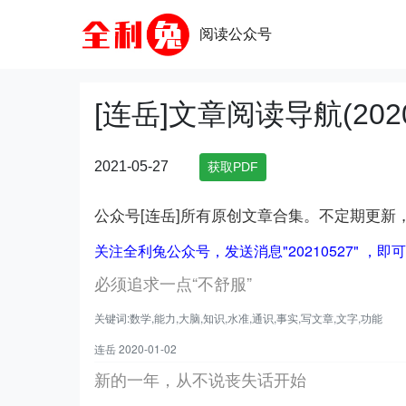
阅读公众号
[连岳]文章阅读导航(202
2021-05-27
获取PDF
公众号[连岳]所有原创文章合集。不定期更新
关注全利兔公众号，发送消息"20210527" ，
必须追求一点“不舒服”
关键词:数学,能力,大脑,知识,水准,通识,事实,写文章,文字,功能
连岳 2020-01-02
新的一年，从不说丧失话开始