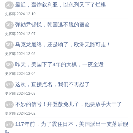
最近，轰炸叙利亚，以色列又下了烂棋
583
史客郎 2024-12-10
弹劾尹锡悦，韩国逃不脱的宿命
582
史客郎 2024-12-07
马克龙最终，还是输了，欧洲无路可走！
581
史客郎 2024-12-05
昨天，美国下了4年的大棋，一夜全毁
580
史客郎 2024-12-04
这次，直接点名，我们不再忍了
579
史客郎 2024-12-03
不妙的信号！拜登赦免儿子，他要放手大干了
578
史客郎 2024-12-02
117年前，为了震住日本，美国派出一支落后舰
577
队