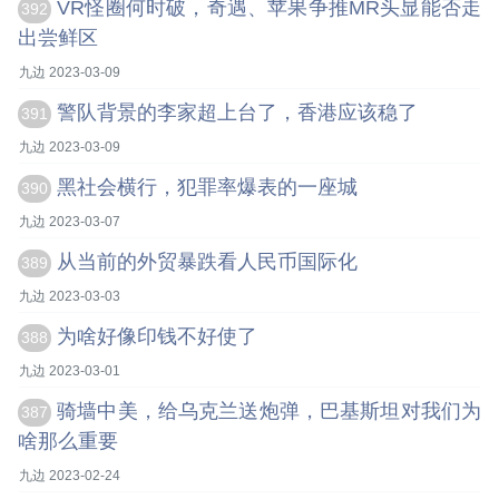
VR怪圈何时破，奇遇、苹果争推MR头显能否走
392
出尝鲜区
九边 2023-03-09
警队背景的李家超上台了，香港应该稳了
391
九边 2023-03-09
黑社会横行，犯罪率爆表的一座城
390
九边 2023-03-07
从当前的外贸暴跌看人民币国际化
389
九边 2023-03-03
为啥好像印钱不好使了
388
九边 2023-03-01
骑墙中美，给乌克兰送炮弹，巴基斯坦对我们为
387
啥那么重要
九边 2023-02-24