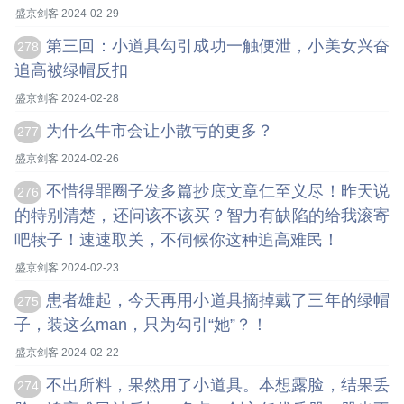
盛京剑客 2024-02-29
第三回：小道具勾引成功一触便泄，小美女兴奋
278
追高被绿帽反扣
盛京剑客 2024-02-28
为什么牛市会让小散亏的更多？
277
盛京剑客 2024-02-26
不惜得罪圈子发多篇抄底文章仁至义尽！昨天说
276
的特别清楚，还问该不该买？智力有缺陷的给我滚寄
吧犊子！速速取关，不伺候你这种追高难民！
盛京剑客 2024-02-23
患者雄起，今天再用小道具摘掉戴了三年的绿帽
275
子，装这么man，只为勾引“她”？！
盛京剑客 2024-02-22
不出所料，果然用了小道具。本想露脸，结果丢
274