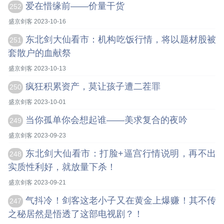
爱在惜缘前——价量干货
252
盛京剑客 2023-10-16
东北剑大仙看市：机构吃饭行情，将以题材股被
251
套散户的血献祭
盛京剑客 2023-10-13
疯狂积累资产，莫让孩子遭二茬罪
250
盛京剑客 2023-10-01
当你孤单你会想起谁——美求复合的夜吟
249
盛京剑客 2023-09-23
东北剑大仙看市：打脸+逼宫行情说明，再不出
248
实质性利好，就放量下杀！
盛京剑客 2023-09-21
气抖冷！剑客这老小子又在黄金上爆赚！其不传
247
之秘居然是悟透了这部电视剧？！