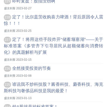
即时复盘：股指没劲啊
229
盛京剑客 2023-02-27
定了！比尔盖茨收购喜力啤酒！背后原因令人震
228
惊！！！
盛京剑客 2023-02-25
定了！将用这些手段炸开“储蓄堰塞湖”——关于
227
标准答案《多管齐下引导居民从超额储蓄向消费转
化》的真题解析与扩展
盛京剑客 2023-02-15
全然接受投资的节奏
226
盛京剑客 2023-02-08
谁说我不炒科技股？酱香科技、麝香科技、海克
225
斯科技与奢侈品科技是我的最爱！
盛京剑客 2023-01-13
炒A股就是抄标准答案！