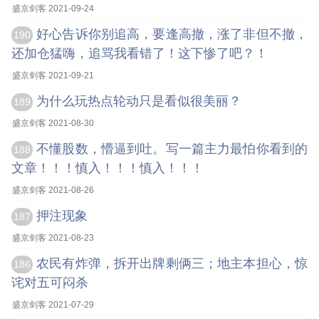
盛京剑客 2021-09-24
好心告诉你别追高，要逢高撤，涨了非但不撤，
190
还加仓猛嗨，追骂我看错了！这下惨了吧？！
盛京剑客 2021-09-21
为什么玩热点轮动只是看似很美丽？
189
盛京剑客 2021-08-30
不懂股数，懵逼到吐。写一篇主力最怕你看到的
188
文章！！！慎入！！！慎入！！！
盛京剑客 2021-08-26
押注现象
187
盛京剑客 2021-08-23
农民有炸弹，拆开出牌剩俩三；地主本担心，惊
186
诧对五可闷杀
盛京剑客 2021-07-29