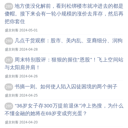
地方债没化解前，看到松绑楼市就冲进去的都是
289
傻帽。接下来会有一轮小规模的涨价去库存，然后再
把你套住
盛京剑客 2024-05-01
几点干货观察：股市、美内乱、亚裔细分、润狗
288
盛京剑客 2024-04-28
周末特别股评：狠狠的握住“恩股”！飞上空间站
287
与太阳肩并肩！
盛京剑客 2024-04-26
书摘一则。如何使人陷入囚徒困境的两个例子
286
盛京剑客 2024-04-25
“36岁女子存300万提前退休”冲上热搜，为什么
285
不懂金融的她将在69岁变成穷光蛋？
盛京剑客 2024-04-20