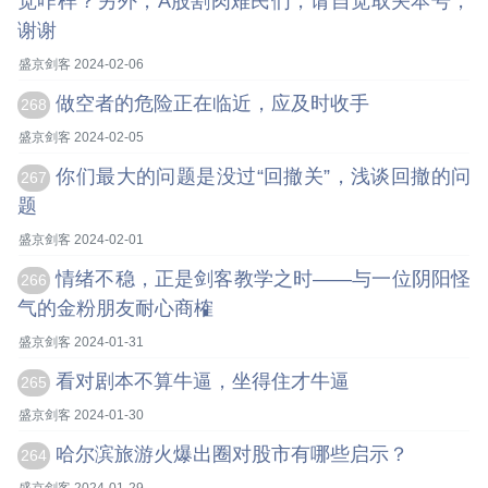
觉咋样？另外，A股割肉难民们，请自觉取关本号，
谢谢
盛京剑客 2024-02-06
做空者的危险正在临近，应及时收手
268
盛京剑客 2024-02-05
你们最大的问题是没过“回撤关”，浅谈回撤的问
267
题
盛京剑客 2024-02-01
情绪不稳，正是剑客教学之时——与一位阴阳怪
266
气的金粉朋友耐心商榷
盛京剑客 2024-01-31
看对剧本不算牛逼，坐得住才牛逼
265
盛京剑客 2024-01-30
哈尔滨旅游火爆出圈对股市有哪些启示？
264