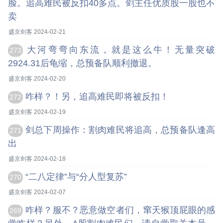
脸。追高难民被反扣40多点。剑主任优质股一股也不
卖
盛京剑客 2024-02-21
大河弯弯向东流，就是这么牛！无量突破
273
2924.31后龟缩，总预备队顺利撤退。
盛京剑客 2024-02-20
咋样？！另，追高难民即将被反扣！
272
盛京剑客 2024-02-19
剑总下周操作：割肉难民将追高，总预备队逢高
271
出
盛京剑客 2024-02-18
“二八定律”与“分人型复苏”
270
盛京剑客 2024-02-07
咋样？服不？恶意做空者们，窜天猴顶屁眼的感
269