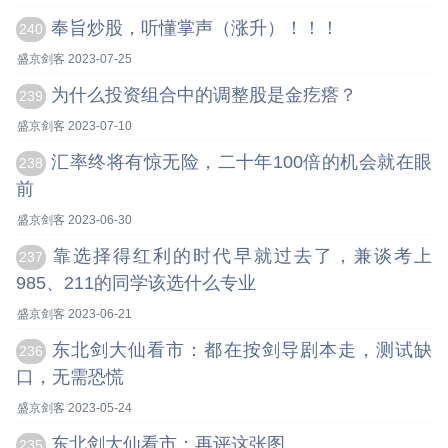
奉旨炒股，听懂掌声（涨升）！！！
240
盛京剑客 2023-07-25
为什么投资组合中的调整股是金疙瘩？
239
盛京剑客 2023-07-10
汇率终将有惊无险，二十年100倍的机会就在眼
238
前
盛京剑客 2023-06-30
靠选择得红利的时代早就过去了，兼谈考上
237
985、211的同学该选什么专业
盛京剑客 2023-06-21
东北剑大仙看市：都在按剑导剧本走，测试缺
236
口，无需恐慌
盛京剑客 2023-05-24
东北剑大仙看市：再评这张图
235