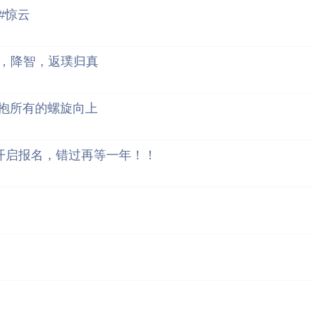
#惊云
，降智，返璞归真
拥抱所有的螺旋向上
开启报名，错过再等一年！！