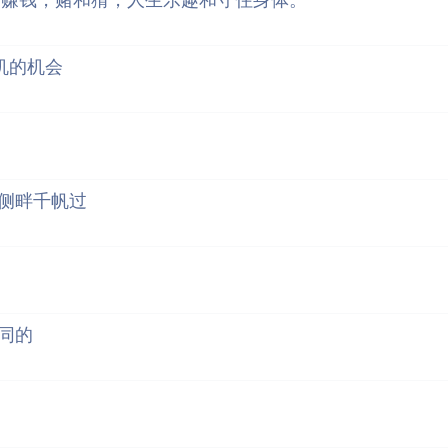
，赚钱，赌和猜，人生乐趣和守住身体。
机的机会
侧畔千帆过
同的