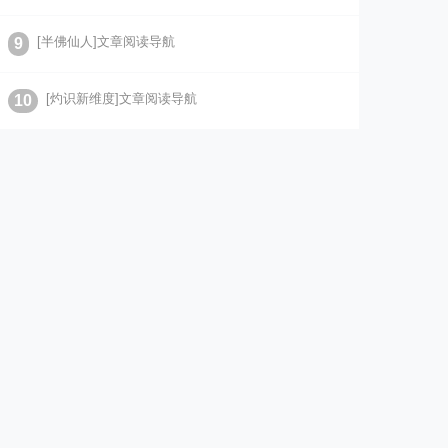
[半佛仙人]文章阅读导航
9
[灼识新维度]文章阅读导航
10