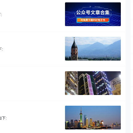
:
:
下: