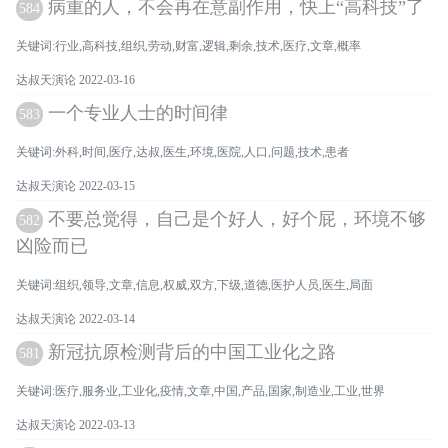
病重的人，不会再在意副作用，快上“高科技”了
584
关键词:行业,高科技,组织,劳动,财富,逻辑,剩余,技术,医疗,文章,概率
达叔天演论 2022-03-16
一个专业人士的时间律
583
关键词:外科,时间,医疗,达叔,医生,环境,医院,人口,问题,技术,患者
达叔天演论 2022-03-15
不要总觉得，自己是个好人，好个屁，环境不够
582
凶险而已
关键词:组织,领导,文章,信息,权威,双方,下级,道德,医护人员,医生,局面
达叔天演论 2022-03-14
新冠抗原检测背后的中国工业化之路
581
关键词:医疗,服务业,工业化,疫情,文章,中国,产品,国家,制造业,工业,世界
达叔天演论 2022-03-13