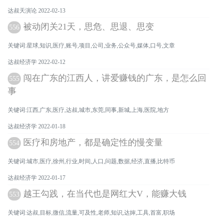
达叔天演论 2022-02-13
被动闭关21天，思危、思退、思变
556
关键词:星球,知识,医疗,账号,项目,公司,业务,公众号,媒体,口号,文章
达叔经济学 2022-02-12
闯在广东的江西人，讲爱赚钱的广东，是怎么回
555
事
关键词:江西,广东,医疗,达叔,城市,东莞,同事,新城,上海,医院,地方
达叔经济学 2022-01-18
医疗和房地产，都是确定性的慢变量
554
关键词:城市,医疗,徐州,行业,时间,人口,问题,数据,经济,直播,比特币
达叔经济学 2022-01-17
越王勾践，在当代也是网红大V，能赚大钱
553
关键词:达叔,目标,微信,流量,可及性,老师,知识,达婶,工具,首富,职场