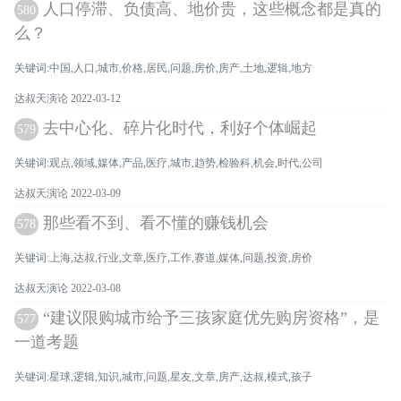
人口停滞、负债高、地价贵，这些概念都是真的
580
么？
关键词:中国,人口,城市,价格,居民,问题,房价,房产,土地,逻辑,地方
达叔天演论 2022-03-12
去中心化、碎片化时代，利好个体崛起
579
关键词:观点,领域,媒体,产品,医疗,城市,趋势,检验科,机会,时代,公司
达叔天演论 2022-03-09
那些看不到、看不懂的赚钱机会
578
关键词:上海,达叔,行业,文章,医疗,工作,赛道,媒体,问题,投资,房价
达叔天演论 2022-03-08
“建议限购城市给予三孩家庭优先购房资格”，是
577
一道考题
关键词:星球,逻辑,知识,城市,问题,星友,文章,房产,达叔,模式,孩子