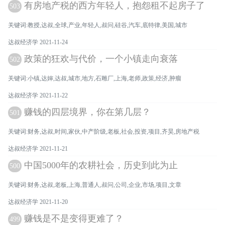
有房地产税的西方年轻人，抱怨租不起房子了
503
关键词:教授,达叔,全球,产业,年轻人,叔问,硅谷,汽车,底特律,美国,城市
达叔经济学 2021-11-24
政策的狂欢与代价，一个小镇走向衰落
502
关键词:小镇,达婶,达叔,城市,地方,石雕厂,上海,老师,政策,经济,肿瘤
达叔经济学 2021-11-22
赚钱的四层境界，你在第几层？
501
关键词:财务,达叔,时间,家伙,中产阶级,老板,社会,投资,项目,齐昊,房地产税
达叔经济学 2021-11-21
中国5000年的农耕社会，历史到此为止
500
关键词:财务,达叔,老板,上海,普通人,叔问,公司,企业,市场,项目,文章
达叔经济学 2021-11-20
赚钱是不是变得更难了？
499