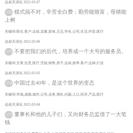
达叔天演论 2022-03-07
模式搞不对，辛苦全白费；勤劳能致富，母猪能
576
上树
关键词:医生,客户,达叔,流量,群体,王总,学长,公司,生活,抖音,医疗
达叔天演论 2022-03-06
不要把我们的后代，培养成一个大号的服务员。
575
关键词:文章,生意,医疗,空姐,销售,房子,达叔,效率,客户,达婶,行业
达叔天演论 2022-03-05
中国过去40年，是这个世界的变态
574
关键词:市场,成都,城市,公司,业务,增长,问题,人口,经济,产品,医疗
达叔天演论 2022-03-04
董事长和他的儿子们，又向财务总监借了一大笔
573
钱