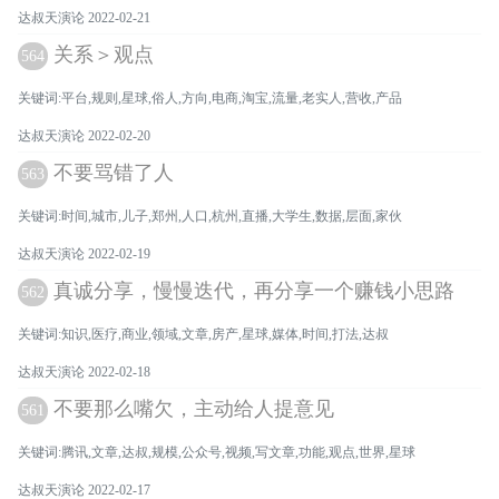
达叔天演论 2022-02-21
关系＞观点
564
关键词:平台,规则,星球,俗人,方向,电商,淘宝,流量,老实人,营收,产品
达叔天演论 2022-02-20
不要骂错了人
563
关键词:时间,城市,儿子,郑州,人口,杭州,直播,大学生,数据,层面,家伙
达叔天演论 2022-02-19
真诚分享，慢慢迭代，再分享一个赚钱小思路
562
关键词:知识,医疗,商业,领域,文章,房产,星球,媒体,时间,打法,达叔
达叔天演论 2022-02-18
不要那么嘴欠，主动给人提意见
561
关键词:腾讯,文章,达叔,规模,公众号,视频,写文章,功能,观点,世界,星球
达叔天演论 2022-02-17