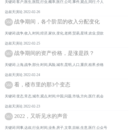
关键词:客户,医生,医院,行业,概率,医疗,公司,事件,观点,同行,个人
达叔天演论 2022-02-26
战争期间，各个阶层的收入分配变化
568
关键词:战争,收入,时间,经济,家伙,变化,老师,贸易,星球,农业,贷款
达叔天演论 2022-02-25
战争期间的资产价格，是涨是跌？
567
关键词:上海,战争,部分,时间,风险,城市,昆明,人口,重庆,租界,价格
达叔天演论 2022-02-24
看，楼市里的那3个变态
566
关键词:变态,常态,城市,观点,时间,中国,问题,市场,方向,医疗,机会
达叔天演论 2022-02-23
2022，又听见水的声音
565
关键词:同事,达叔,行业,时间,业务,房子,文章,目标,生意,医疗,公众号