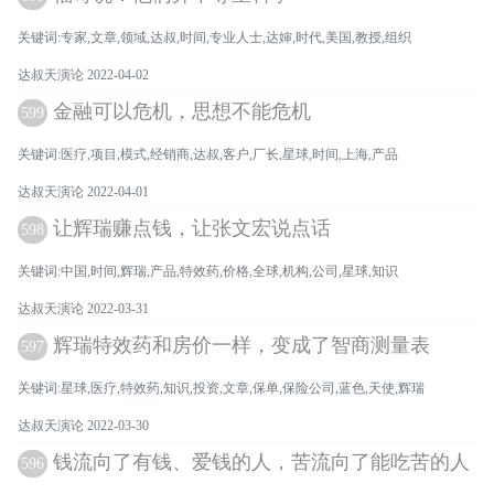
关键词:专家,文章,领域,达叔,时间,专业人士,达婶,时代,美国,教授,组织
达叔天演论 2022-04-02
金融可以危机，思想不能危机
599
关键词:医疗,项目,模式,经销商,达叔,客户,厂长,星球,时间,上海,产品
达叔天演论 2022-04-01
让辉瑞赚点钱，让张文宏说点话
598
关键词:中国,时间,辉瑞,产品,特效药,价格,全球,机构,公司,星球,知识
达叔天演论 2022-03-31
辉瑞特效药和房价一样，变成了智商测量表
597
关键词:星球,医疗,特效药,知识,投资,文章,保单,保险公司,蓝色,天使,辉瑞
达叔天演论 2022-03-30
钱流向了有钱、爱钱的人，苦流向了能吃苦的人
596