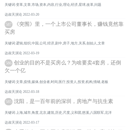
关键词:变革,文章,市场,资本,内容,行业,理论,经济,星球,改革,问题
达叔天演论 2022-03-20
《突围》里，一个上市公司董事长，赚钱竟然靠
587
买房
关键词:逻辑,组织,中国,公司,经济,剧中,房子,地方,关系,创始人,文章
达叔天演论 2022-03-19
创业的目的不是买房么？为啥要卖4套房，还倒
586
欠一个亿
关键词:文章,疫情,媒体,创业者,时间,医疗,投资人,投资,机构,情绪,老板
达叔天演论 2022-03-18
沈阳，是一百年前的深圳，房地产与抗生素
585
关键词:上海,城市,角度,北京,建筑,历史,尺度,义和团,慈溪,八国联军,北洋
达叔天演论 2022-03-17