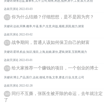
关键词:财务总监,董事长,儿子,公司,销售,利息,抵押,房子,工资,双方,区别
达叔天演论 2022-03-03
你为什么结婚？仔细想想，是不是因为穷？
572
关键词:达叔,同事,概率,牛逼,客户,生意,利益,规模,原因,能力,财富
达叔天演论 2022-03-02
战争期间，普通人该如何保卫自己的财富
571
关键词:星球,机会,知识,项目,上海,姑娘,家伙,逻辑,财富,互联网,能力
达叔天演论 2022-03-01
给大家推荐一个赚钱的项目，一个创业的博士
570
关键词:博士,产品,医疗,达叔,领域,市场,文章,赛道,行业,生意,公司
达叔天演论 2022-02-28
同行不互撕，张医生被开除的命运，去年就注定
569
了