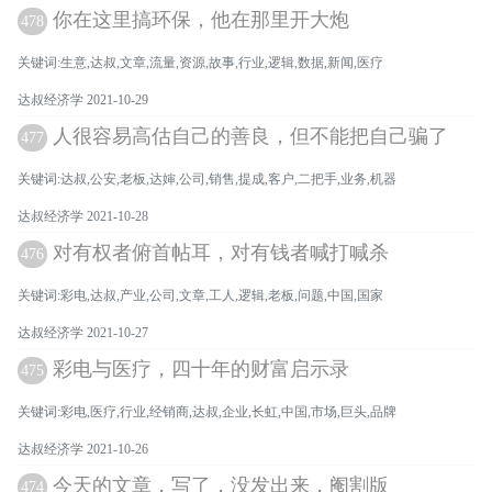
你在这里搞环保，他在那里开大炮
478
关键词:生意,达叔,文章,流量,资源,故事,行业,逻辑,数据,新闻,医疗
达叔经济学 2021-10-29
人很容易高估自己的善良，但不能把自己骗了
477
关键词:达叔,公安,老板,达婶,公司,销售,提成,客户,二把手,业务,机器
达叔经济学 2021-10-28
对有权者俯首帖耳，对有钱者喊打喊杀
476
关键词:彩电,达叔,产业,公司,文章,工人,逻辑,老板,问题,中国,国家
达叔经济学 2021-10-27
彩电与医疗，四十年的财富启示录
475
关键词:彩电,医疗,行业,经销商,达叔,企业,长虹,中国,市场,巨头,品牌
达叔经济学 2021-10-26
今天的文章，写了，没发出来，阉割版
474