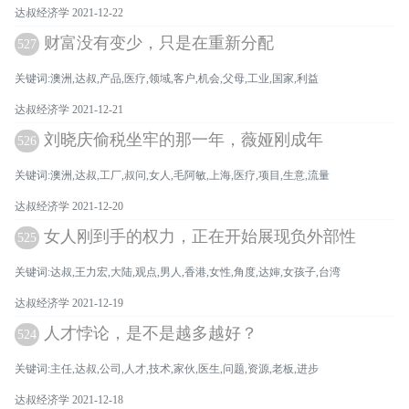
达叔经济学 2021-12-22
财富没有变少，只是在重新分配
527
关键词:澳洲,达叔,产品,医疗,领域,客户,机会,父母,工业,国家,利益
达叔经济学 2021-12-21
刘晓庆偷税坐牢的那一年，薇娅刚成年
526
关键词:澳洲,达叔,工厂,叔问,女人,毛阿敏,上海,医疗,项目,生意,流量
达叔经济学 2021-12-20
女人刚到手的权力，正在开始展现负外部性
525
关键词:达叔,王力宏,大陆,观点,男人,香港,女性,角度,达婶,女孩子,台湾
达叔经济学 2021-12-19
人才悖论，是不是越多越好？
524
关键词:主任,达叔,公司,人才,技术,家伙,医生,问题,资源,老板,进步
达叔经济学 2021-12-18