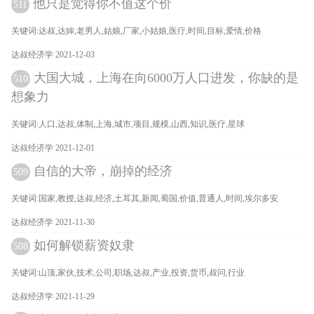
他只是觉得你不值这个价
511
关键词:达叔,达婶,老男人,姑娘,厂家,小姑娘,医疗,时间,目标,爱情,价格
达叔经济学 2021-12-03
大国大城，上海在向6000万人口进发，你缺的是
510
想象力
关键词:人口,达叔,体制,上海,城市,项目,规模,山西,知识,医疗,星球
达叔经济学 2021-12-01
自信的大帝，崩掉的经济
509
关键词:国家,教授,达叔,经济,土耳其,新闻,蜀国,价值,普通人,时间,埃尔多安
达叔经济学 2021-11-30
如何解锁薪资奴隶
508
关键词:山顶,家伙,技术,公司,职场,达叔,产业,投资,货币,叔问,行业
达叔经济学 2021-11-29