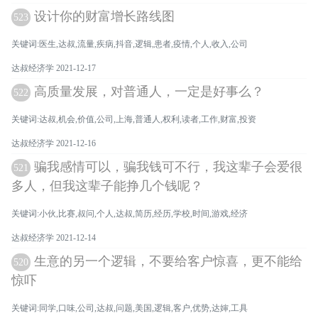
设计你的财富增长路线图
523
关键词:医生,达叔,流量,疾病,抖音,逻辑,患者,疫情,个人,收入,公司
达叔经济学 2021-12-17
高质量发展，对普通人，一定是好事么？
522
关键词:达叔,机会,价值,公司,上海,普通人,权利,读者,工作,财富,投资
达叔经济学 2021-12-16
骗我感情可以，骗我钱可不行，我这辈子会爱很
521
多人，但我这辈子能挣几个钱呢？
关键词:小伙,比赛,叔问,个人,达叔,简历,经历,学校,时间,游戏,经济
达叔经济学 2021-12-14
生意的另一个逻辑，不要给客户惊喜，更不能给
520
惊吓
关键词:同学,口味,公司,达叔,问题,美国,逻辑,客户,优势,达婶,工具