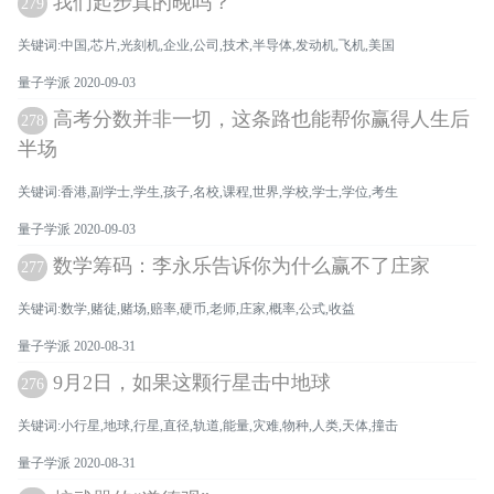
我们起步真的晚吗？
279
关键词:中国,芯片,光刻机,企业,公司,技术,半导体,发动机,飞机,美国
量子学派 2020-09-03
高考分数并非一切，这条路也能帮你赢得人生后
278
半场
关键词:香港,副学士,学生,孩子,名校,课程,世界,学校,学士,学位,考生
量子学派 2020-09-03
数学筹码：李永乐告诉你为什么赢不了庄家
277
关键词:数学,赌徒,赌场,赔率,硬币,老师,庄家,概率,公式,收益
量子学派 2020-08-31
9月2日，如果这颗行星击中地球
276
关键词:小行星,地球,行星,直径,轨道,能量,灾难,物种,人类,天体,撞击
量子学派 2020-08-31