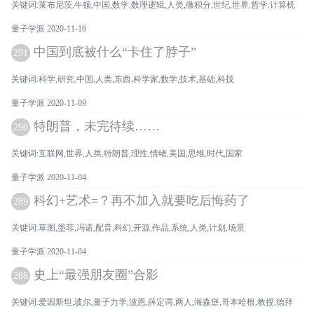
关键词:莱布尼茨,牛顿,中国,数学,数理逻辑,人类,微积分,世纪,世界,哲学,计算机
量子学派 2020-11-16
中国到底被什么“卡住了脖子”
291
关键词:科学,研究,中国,人类,东西,科学家,数学,技术,基础,科技
量子学派 2020-11-09
特朗普，未完待续……
290
关键词:互联网,世界,人类,特朗普,理性,情绪,美国,思维,时代,国家
量子学派 2020-11-04
科幻+艺术=？再不加入就要吃后悔药了
289
关键词:草图,墨菲,冯诺,配音,科幻,开源,作品,系统,人类,计划,场景
量子学派 2020-11-04
史上“最强朋友圈”合影
288
关键词:爱因斯坦,玻尔,量子力学,波恩,薛定谔,两人,海森堡,哥本哈根,教授,德拜