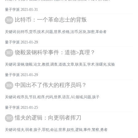
量子学派 2021-01-31
比特币：一个革命志士的背叛
308
关键词:比特币,货币,技术,问题,世界,价格,法币,区块,加密,革命者
量子学派 2021-01-29
饶毅裴钢科学事件：道德>真理？
307
关键词:裴钢,饶毅,论文,教授,调查,道德,文章,耿美玉,学术,张曙光,实验
量子学派 2021-01-29
中国出不了伟大的程序员吗？
306
关键词:程序员,节目,程序,代码,世界,语言,AI,领域,问题,孩子
量子学派 2021-01-25
懦夫的逻辑：向更弱者挥刀
305
关键词:懦夫,弱者,孩子,罪犯,命运,世界,奴性,逻辑,事件,警察,勇者