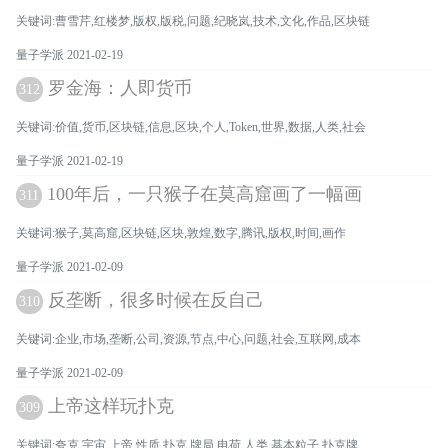
关键词:曹雪芹,红楼梦,版权,版税,问题,纪晓岚,技术,文化,作品,区块链
量子学派 2021-02-19
罗金海：人即货币
312
关键词:价值,货币,区块链,信息,区块,个人,Token,世界,数据,人类,社会
量子学派 2021-02-19
100年后，一只猴子在莫高窟画了一幅画
311
关键词:猴子,莫高窟,区块链,区块,敦煌,数字,腾讯,版权,时间,画作
量子学派 2021-02-09
反垄断，很多时候在反自己
310
关键词:企业,市场,垄断,公司,资源,节点,中心,问题,社会,互联网,成本
量子学派 2021-02-09
上帝这样玩扑克
309
关键词:夸克,宇宙,上帝,性质,扑克,牌局,电荷,人类,基本粒子,扑克牌