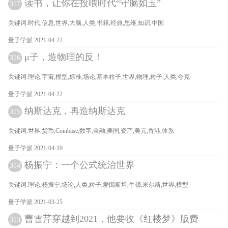
读书，让你在投喂时代“守脑如玉”
317
关键词:时代,信息,世界,大脑,人类,书籍,经典,思维,知识,中国
量子学派 2021-04-22
μ子，造物理的反！
316
关键词:理论,宇宙,模型,标准,场论,基本粒子,世界,物理,粒子,人类,夸克
量子学派 2021-04-22
纳斯达克，再造纳斯达克
315
关键词:世界,货币,Coinbase,数字,金融,美国,资产,美元,香港,体系
量子学派 2021-04-19
杨振宁：一个公式统治世界
314
关键词:理论,杨振宁,场论,人类,粒子,爱因斯坦,牛顿,米尔斯,世界,模型
量子学派 2021-03-25
曹雪芹穿越到2021，他要收《红楼梦》版费
313