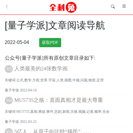
[量子学派]文章阅读导航
2022-05-04
获取PDF
公众号[量子学派]所有原创文章目录如下:
人类最美的24张数学画
365
关键词:公式,数学,方程,世界,宇宙,人类,插图,牛顿,问题,物质,定理
量子学派 2022-04-14
MU5735之殇：直面真相才是最大尊重
364
关键词:MU5735,真相,事故,事件,悲剧,新闻,灾难,视频,记者,概率,生命
量子学派 2022-03-23
5亿人，从原子向比特“移民”……
363