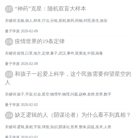
“神药”克星：随机双盲大样本
237
关键词:实验,病人,样本,疗法,分组,原则,新药,药物,对照,医生,效应
量子学派 2020-02-09
疫情世界的19条定律
236
关键词:疫情,口罩,地方,定律,量子,武汉,事件,双黄连,中国,病毒
量子学派 2020-02-09
和孩子一起爱上科学，这个民族需要仰望星空的
235
人
关键词:孩子,宇宙,社会,星空,物理学,物理,问题,赵峥,老师,世界,数字
量子学派 2020-02-02
缺乏逻辑的人（阴谋论者）为什么看不到真相？
234
关键词:逻辑,真相,宇宙,球面,知识,阴谋论,世界,整体,囚徒,巫术,人类
量子学派 2020-02-02