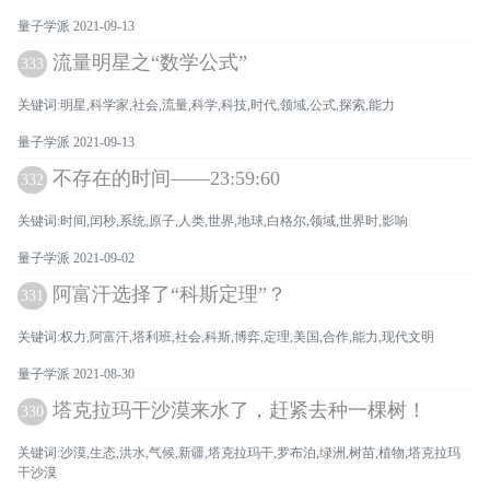
量子学派 2021-09-13
流量明星之“数学公式”
333
关键词:明星,科学家,社会,流量,科学,科技,时代,领域,公式,探索,能力
量子学派 2021-09-13
不存在的时间——23:59:60
332
关键词:时间,闰秒,系统,原子,人类,世界,地球,白格尔,领域,世界时,影响
量子学派 2021-09-02
阿富汗选择了“科斯定理”？
331
关键词:权力,阿富汗,塔利班,社会,科斯,博弈,定理,美国,合作,能力,现代文明
量子学派 2021-08-30
塔克拉玛干沙漠来水了，赶紧去种一棵树！
330
关键词:沙漠,生态,洪水,气候,新疆,塔克拉玛干,罗布泊,绿洲,树苗,植物,塔克拉玛
干沙漠