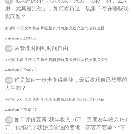
北大教授劝年轻人别太早买房，但称「劝了也没
391
用，尤其是男生」，如何看待这一现象？存在哪些现
实问题？
关键词:方式,文章,机会,风险,投资,时间,情况,建议,运气,省钱,直播
warfalcon 2022-03-20
从管理时间到时间自由
390
关键词:时间,生活,文章,质量,视频,行动,直播,管理,星标,效率,公众号
warfalcon 2022-02-18
你是如何一步步变得自律，最后收获自己想要的
389
人生的？
关键词:人生,文章,方向,生活,直播,选择,目标,时间,行动,星标,代价
warfalcon 2022-02-17
如何评价豆瓣“我年收入10万，男朋友年收入150
388
万，他拒绝了我婚后管钱的要求，还要不要嫁？”下