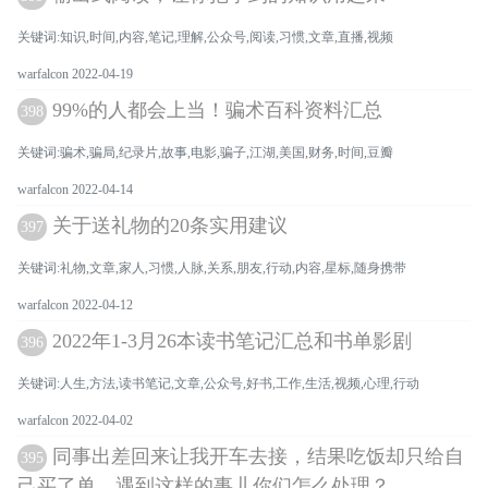
关键词:知识,时间,内容,笔记,理解,公众号,阅读,习惯,文章,直播,视频
warfalcon 2022-04-19
99%的人都会上当！骗术百科资料汇总
398
关键词:骗术,骗局,纪录片,故事,电影,骗子,江湖,美国,财务,时间,豆瓣
warfalcon 2022-04-14
关于送礼物的20条实用建议
397
关键词:礼物,文章,家人,习惯,人脉,关系,朋友,行动,内容,星标,随身携带
warfalcon 2022-04-12
2022年1-3月26本读书笔记汇总和书单影剧
396
关键词:人生,方法,读书笔记,文章,公众号,好书,工作,生活,视频,心理,行动
warfalcon 2022-04-02
同事出差回来让我开车去接，结果吃饭却只给自
395
己买了单，遇到这样的事儿你们怎么处理？