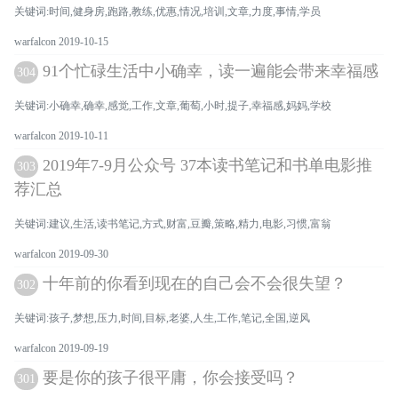
关键词:时间,健身房,跑路,教练,优惠,情况,培训,文章,力度,事情,学员
warfalcon 2019-10-15
91个忙碌生活中小确幸，读一遍能会带来幸福感
304
关键词:小确幸,确幸,感觉,工作,文章,葡萄,小时,提子,幸福感,妈妈,学校
warfalcon 2019-10-11
2019年7-9月公众号 37本读书笔记和书单电影推
303
荐汇总
关键词:建议,生活,读书笔记,方式,财富,豆瓣,策略,精力,电影,习惯,富翁
warfalcon 2019-09-30
十年前的你看到现在的自己会不会很失望？
302
关键词:孩子,梦想,压力,时间,目标,老婆,人生,工作,笔记,全国,逆风
warfalcon 2019-09-19
要是你的孩子很平庸，你会接受吗？
301