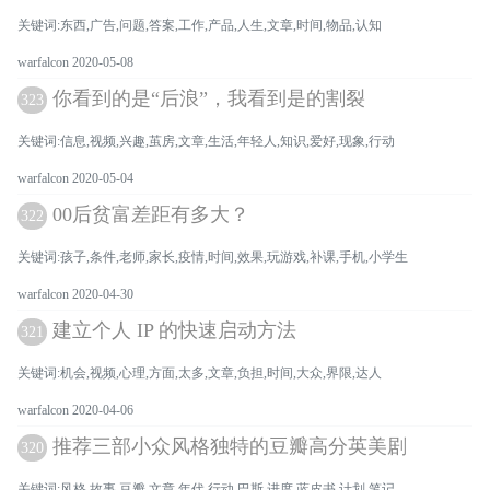
关键词:东西,广告,问题,答案,工作,产品,人生,文章,时间,物品,认知
warfalcon 2020-05-08
你看到的是“后浪”，我看到是的割裂
323
关键词:信息,视频,兴趣,茧房,文章,生活,年轻人,知识,爱好,现象,行动
warfalcon 2020-05-04
00后贫富差距有多大？
322
关键词:孩子,条件,老师,家长,疫情,时间,效果,玩游戏,补课,手机,小学生
warfalcon 2020-04-30
建立个人 IP 的快速启动方法
321
关键词:机会,视频,心理,方面,太多,文章,负担,时间,大众,界限,达人
warfalcon 2020-04-06
推荐三部小众风格独特的豆瓣高分英美剧
320
关键词:风格,故事,豆瓣,文章,年代,行动,巴斯,进度,蓝皮书,计划,笔记