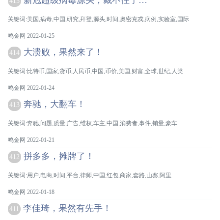
新冠超级病毒源头，藏不住了…
415
关键词:美国,病毒,中国,研究,拜登,源头,时间,奥密克戎,病例,实验室,国际
鸣金网 2022-01-25
大溃败，果然来了！
414
关键词:比特币,国家,货币,人民币,中国,币价,美国,财富,全球,世纪,人类
鸣金网 2022-01-24
奔驰，大翻车！
413
关键词:奔驰,问题,质量,广告,维权,车主,中国,消费者,事件,销量,豪车
鸣金网 2022-01-21
拼多多，摊牌了！
412
关键词:用户,电商,时间,平台,律师,中国,红包,商家,套路,山寨,阿里
鸣金网 2022-01-18
李佳琦，果然有先手！
411