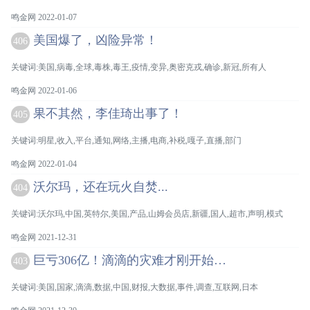
鸣金网 2022-01-07
美国爆了，凶险异常！
406
关键词:美国,病毒,全球,毒株,毒王,疫情,变异,奥密克戎,确诊,新冠,所有人
鸣金网 2022-01-06
果不其然，李佳琦出事了！
405
关键词:明星,收入,平台,通知,网络,主播,电商,补税,嘎子,直播,部门
鸣金网 2022-01-04
沃尔玛，还在玩火自焚...
404
关键词:沃尔玛,中国,英特尔,美国,产品,山姆会员店,新疆,国人,超市,声明,模式
鸣金网 2021-12-31
巨亏306亿！滴滴的灾难才刚开始…
403
关键词:美国,国家,滴滴,数据,中国,财报,大数据,事件,调查,互联网,日本