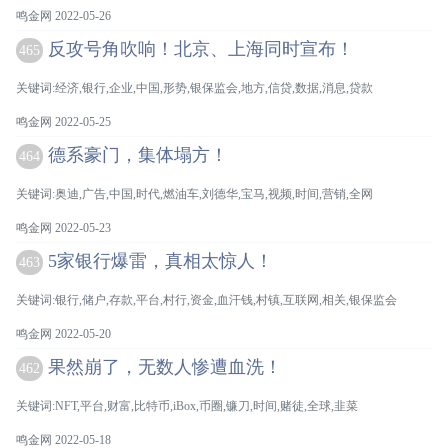
鸣金网 2022-05-26
反攻号角吹响！北京、上海同时宣布！
465
关键词:经济,银行,企业,中国,形势,银保监会,地方,信贷,数据,消息,贷款
鸣金网 2022-05-25
德系豪门，集体塌方！
464
关键词:奥迪,广告,中国,时代,燃油车,刘德华,宝马,视频,时间,营销,全网
鸣金网 2022-05-23
5家银行爆雷，真相太惊人！
463
关键词:银行,储户,存款,平台,村行,资金,血汗钱,村镇,互联网,相关,银保监会
鸣金网 2022-05-20
果然崩了，无数人惨遭血洗！
462
关键词:NFT,平台,财富,比特币,iBox,币圈,镰刀,时间,赌徒,全球,韭菜
鸣金网 2022-05-18