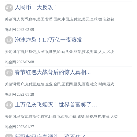
人民币，大反攻！
419
关键词:人民币,数字,美国,货币,国家,中国,支付宝,美元,全球,微信,钱包
鸣金网 2022-02-09
泡沫炸裂！1.7万亿一夜蒸发！
418
关键词:宇宙,区块链,人民币,世界,Meta,头像,韭菜,技术,财富,人人,区块
鸣金网 2022-02-08
春节红包大战背后的惊人真相...
417
关键词:用户,支付宝,红包,企业,全民,互联网,巨头,百度,社交,时间,游戏
鸣金网 2022-01-28
上万亿灰飞烟灭！世界首富笑了…
416
关键词:马斯克,特斯拉,首富,比特币,币圈,币价,赌徒,融资,狗狗,韭菜,人类
鸣金网 2022-01-27