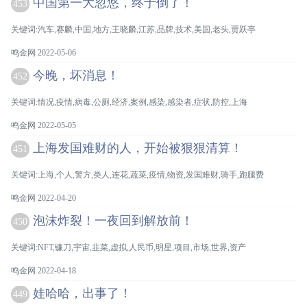
中国第一大忽悠，终于倒了！
453
关键词:汽车,赛麟,中国,地方,王晓麟,江苏,品牌,技术,美国,老头,贾跃亭
鸣金网 2022-05-06
今晚，坏消息！
452
关键词:情况,疫情,病毒,公厕,经济,案例,感染,感染者,症状,防控,上海
鸣金网 2022-05-05
上海发国难财的人，开始被狠狠清算！
451
关键词:上海,个人,警方,类人,连花,蔬菜,疫情,物资,发国难财,骑手,跑腿费
鸣金网 2022-04-20
泡沫炸裂！一夜回到解放前！
450
关键词:NFT,镰刀,宇宙,韭菜,虚拟,人民币,明星,项目,市场,世界,资产
鸣金网 2022-04-18
娃哈哈，出事了！
449