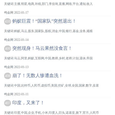
关键词:主播,明星,电商,补税,部门,李佳琦,直播,网络,平台,通知,收入
鸣金网 2022-01-17
蚂蚁巨震！“国家队”突然退出！
410
关键词:蚂蚁,马云,股东,国家队,股权,消金,中国,银行,基金,业务,规模
鸣金网 2022-01-14
突然现身！马云果然没食言！
409
关键词:马云,阿里,蚂蚁,互联网,中国,教师,乡村,老师,计划,退休,帝国
鸣金网 2022-01-13
崩了！无数人惨遭血洗！
408
关键词:中国,比特币,人民币,虚拟币,美国,挖矿,全球,全国,国家,数字,韭菜
鸣金网 2022-01-11
印度，又来了！
407
关键词:印度,中国,企业,手机,小米,印度人,巨头,诺基亚,旗下,官方,人民币