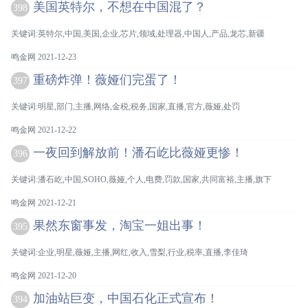
美国英特尔，不想在中国混了？
398
关键词:英特尔,中国,美国,企业,芯片,领域,处理器,中国人,产品,龙芯,新疆
鸣金网 2021-12-23
重磅炸弹！薇娅们完蛋了！
397
关键词:明星,部门,主播,网络,金税,税务,国家,直播,官方,薇娅,处罚
鸣金网 2021-12-22
一夜回到解放前！潘石屹比薇娅更惨！
396
关键词:潘石屹,中国,SOHO,薇娅,个人,电费,罚款,国家,共同富裕,主播,旗下
鸣金网 2021-12-21
果然东窗事发，淘宝一姐出事！
395
关键词:企业,明星,薇娅,主播,网红,收入,雪梨,行业,税率,直播,李佳琦
鸣金网 2021-12-20
加油站巨变，中国石化正式宣布！
394