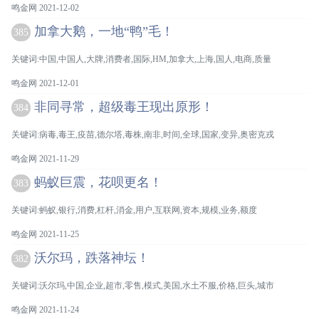
鸣金网 2021-12-02
加拿大鹅，一地“鸭”毛！
385
关键词:中国,中国人,大牌,消费者,国际,HM,加拿大,上海,国人,电商,质量
鸣金网 2021-12-01
非同寻常，超级毒王现出原形！
384
关键词:病毒,毒王,疫苗,德尔塔,毒株,南非,时间,全球,国家,变异,奥密克戎
鸣金网 2021-11-29
蚂蚁巨震，花呗更名！
383
关键词:蚂蚁,银行,消费,杠杆,消金,用户,互联网,资本,规模,业务,额度
鸣金网 2021-11-25
沃尔玛，跌落神坛！
382
关键词:沃尔玛,中国,企业,超市,零售,模式,美国,水土不服,价格,巨头,城市
鸣金网 2021-11-24