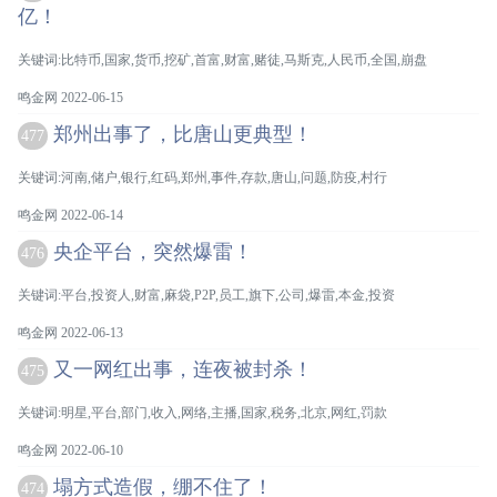
亿！
关键词:比特币,国家,货币,挖矿,首富,财富,赌徒,马斯克,人民币,全国,崩盘
鸣金网 2022-06-15
郑州出事了，比唐山更典型！
477
关键词:河南,储户,银行,红码,郑州,事件,存款,唐山,问题,防疫,村行
鸣金网 2022-06-14
央企平台，突然爆雷！
476
关键词:平台,投资人,财富,麻袋,P2P,员工,旗下,公司,爆雷,本金,投资
鸣金网 2022-06-13
又一网红出事，连夜被封杀！
475
关键词:明星,平台,部门,收入,网络,主播,国家,税务,北京,网红,罚款
鸣金网 2022-06-10
塌方式造假，绷不住了！
474