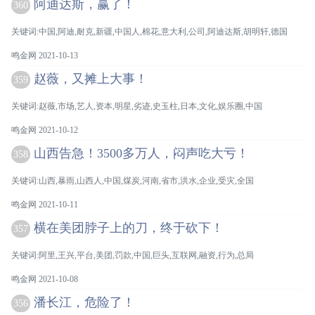
阿迪达斯，赢了！
360
关键词:中国,阿迪,耐克,新疆,中国人,棉花,意大利,公司,阿迪达斯,胡明轩,德国
鸣金网 2021-10-13
赵薇，又摊上大事！
359
关键词:赵薇,市场,艺人,资本,明星,劣迹,史玉柱,日本,文化,娱乐圈,中国
鸣金网 2021-10-12
山西告急！3500多万人，闷声吃大亏！
358
关键词:山西,暴雨,山西人,中国,煤炭,河南,省市,洪水,企业,受灾,全国
鸣金网 2021-10-11
横在美团脖子上的刀，终于砍下！
357
关键词:阿里,王兴,平台,美团,罚款,中国,巨头,互联网,融资,行为,总局
鸣金网 2021-10-08
潘长江，危险了！
356