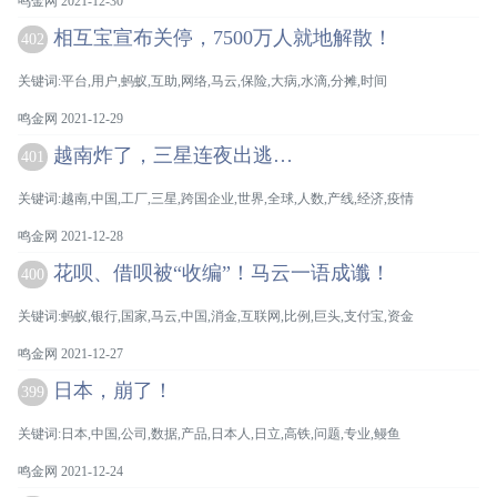
鸣金网 2021-12-30
相互宝宣布关停，7500万人就地解散！
402
关键词:平台,用户,蚂蚁,互助,网络,马云,保险,大病,水滴,分摊,时间
鸣金网 2021-12-29
越南炸了，三星连夜出逃…
401
关键词:越南,中国,工厂,三星,跨国企业,世界,全球,人数,产线,经济,疫情
鸣金网 2021-12-28
花呗、借呗被“收编”！马云一语成谶！
400
关键词:蚂蚁,银行,国家,马云,中国,消金,互联网,比例,巨头,支付宝,资金
鸣金网 2021-12-27
日本，崩了！
399
关键词:日本,中国,公司,数据,产品,日本人,日立,高铁,问题,专业,鳗鱼
鸣金网 2021-12-24