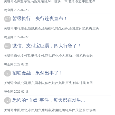
关键词:苍井空,宇宙,马斯克,项目,NFT,区块,日本,老师,泰迪,中国,世界
鸣金网 2022-02-23
暂缓执行！央行连夜宣布！
427
关键词:银行,现金,新规,机会,金融机构,网点,业务,全国,支付宝,机构,巨头
鸣金网 2022-02-22
微信、支付宝巨震，四大行急了！
426
关键词:微信,支付宝,银行,支付,巨头,行业,个人,移动,中国,机构,金融
鸣金网 2022-02-21
招联金融，果然出事了！
425
关键词:金融,公司,用户,国家队,催收,银行,蚂蚁,巨头,利率,违规,高层
鸣金网 2022-02-18
恐怖的“血奴”事件，每天都在发生...
424
关键词:中国,缅北,小伙,地方,柬埔寨,诈骗犯,缅甸,事件,天堂,警方,惨案