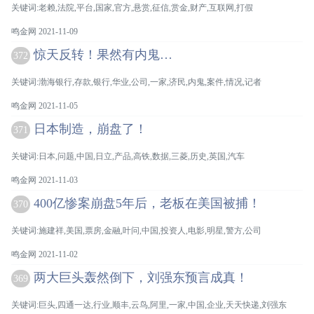
关键词:老赖,法院,平台,国家,官方,悬赏,征信,赏金,财产,互联网,打假
鸣金网 2021-11-09
惊天反转！果然有内鬼…
372
关键词:渤海银行,存款,银行,华业,公司,一家,济民,内鬼,案件,情况,记者
鸣金网 2021-11-05
日本制造，崩盘了！
371
关键词:日本,问题,中国,日立,产品,高铁,数据,三菱,历史,英国,汽车
鸣金网 2021-11-03
400亿惨案崩盘5年后，老板在美国被捕！
370
关键词:施建祥,美国,票房,金融,叶问,中国,投资人,电影,明星,警方,公司
鸣金网 2021-11-02
两大巨头轰然倒下，刘强东预言成真！
369
关键词:巨头,四通一达,行业,顺丰,云鸟,阿里,一家,中国,企业,天天快递,刘强东