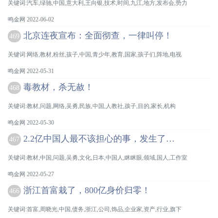
关键词:汽车,绿驰,中国,意大利,王向银,技术,时间,九江,地方,发布会,势力
鸣金网 2022-06-02
北京连夜宣布：全面彻查，一律叫停！
469
关键词:网络,教材,粉丝,孩子,中国,青少年,教育,国家,孩子们,阵地,电视
鸣金网 2022-05-31
毒教材，杀无赦！
468
关键词:教材,问题,网络,吴勇,民族,中国,人教社,孩子,目的,家长,机构
鸣金网 2022-05-30
2.2亿中国人最不该担心的事，发生了…
467
关键词:教材,中国,问题,吴勇,文化,日本,中国人,眯眯眼,领域,国人,工作室
鸣金网 2022-05-27
浙江首富栽了，800亿身价归零！
466
关键词:首富,周晓光,中国,债务,浙江,公司,饰品,企业家,资产,行业,旗下