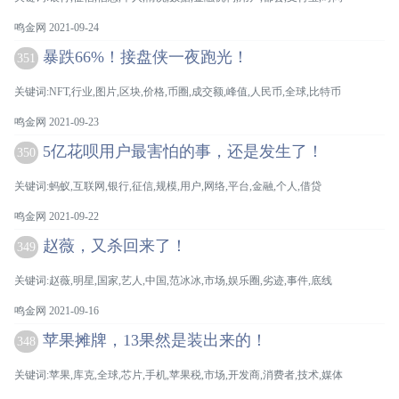
鸣金网 2021-09-24
暴跌66%！接盘侠一夜跑光！
351
关键词:NFT,行业,图片,区块,价格,币圈,成交额,峰值,人民币,全球,比特币
鸣金网 2021-09-23
5亿花呗用户最害怕的事，还是发生了！
350
关键词:蚂蚁,互联网,银行,征信,规模,用户,网络,平台,金融,个人,借贷
鸣金网 2021-09-22
赵薇，又杀回来了！
349
关键词:赵薇,明星,国家,艺人,中国,范冰冰,市场,娱乐圈,劣迹,事件,底线
鸣金网 2021-09-16
苹果摊牌，13果然是装出来的！
348
关键词:苹果,库克,全球,芯片,手机,苹果税,市场,开发商,消费者,技术,媒体