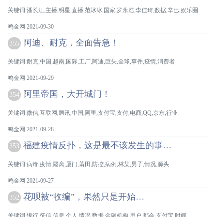
关键词:潘长江,主播,明星,直播,范冰冰,国家,罗永浩,李佳琦,数据,辛巴,娱乐圈
鸣金网 2021-09-30
阿迪、耐克，全面告急！
355
关键词:耐克,中国,越南,国际,工厂,阿迪,巨头,全球,事件,疫情,消费者
鸣金网 2021-09-29
阿里帝国，大开城门！
354
关键词:微信,互联网,腾讯,中国,阿里,支付宝,支付,电商,QQ,京东,行业
鸣金网 2021-09-28
福建疫情反扑，这是最不该发生的事…
353
关键词:病毒,疫情,隔离,厦门,莆田,防控,病例,林某,男子,情况,源头
鸣金网 2021-09-27
花呗被“收编”，果然只是开始…
352
关键词:银行,征信,信息,个人,情况,数据,金融机构,用户,都会,支付宝,时间