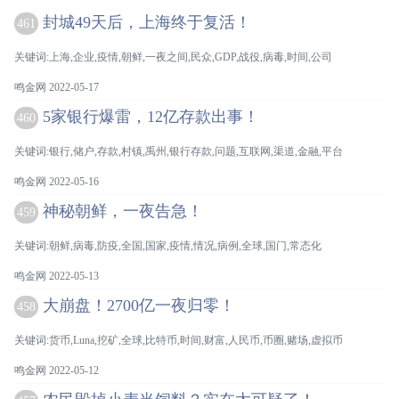
封城49天后，上海终于复活！
461
关键词:上海,企业,疫情,朝鲜,一夜之间,民众,GDP,战役,病毒,时间,公司
鸣金网 2022-05-17
5家银行爆雷，12亿存款出事！
460
关键词:银行,储户,存款,村镇,禹州,银行存款,问题,互联网,渠道,金融,平台
鸣金网 2022-05-16
神秘朝鲜，一夜告急！
459
关键词:朝鲜,病毒,防疫,全国,国家,疫情,情况,病例,全球,国门,常态化
鸣金网 2022-05-13
大崩盘！2700亿一夜归零！
458
关键词:货币,Luna,挖矿,全球,比特币,时间,财富,人民币,币圈,赌场,虚拟币
鸣金网 2022-05-12