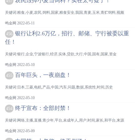
农民毁掉小麦当饲料？实在太可疑了！
457
关键词:粮食,小麦,农民,饲料,国家,粮食安全,我国,青麦,玉米,青贮饲料,视频
鸣金网 2022-05-11
银行让利2.6万亿，招行、邮储、宁行被委以重
456
任！
关键词:银行,企业,宁波银行,经济,实体,贷款,大行,中国,国有,国家,资金
鸣金网 2022-05-10
百年巨头，一夜崩盘！
455
关键词:日本,三菱,电机,产品,中国,汽车,问题,数据,系统性,时间,历史
鸣金网 2022-05-10
终于宣布：全部封禁！
454
关键词:网络,主播,直播,青少年,平台,未成年人,用户,时间,家长,和平台,来源
鸣金网 2022-05-09