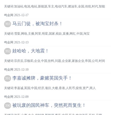
关键词:加油站,电池,电站,新能源,车主,电动汽车,燃油车,全国,传统,时代,智能
鸣金网 2021-12-17
马云门徒，被淘宝封杀！
393
关键词:雪梨,网络,主播,阿里,明星,国家,税款,直播,网红,中国,淘宝
鸣金网 2021-12-13
娃哈哈，大地震！
392
关键词:宗庆后,宗馥莉,企业,中国,饮料,问题,企业家,家族企业,帝国,公司,时间
鸣金网 2021-12-10
李嘉诚摊牌，豪赌英国失手！
391
关键词:李嘉诚,英国,中国,经济,项目,大楼,香港,人民币,疫情,资产,商人
鸣金网 2021-12-09
被玩废的国民神车，突然死而复生！
390