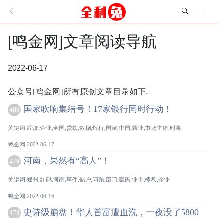
[鸣金网]文章阅读导航
2022-06-17
公众号[鸣金网]所有原创文章目录如下:
国家吹响集结号！17家银行同时行动！
480
关键词:经济,企业,全国,贷款,数据,银行,国家,中国,就业,市场主体,时期
鸣金网 2022-06-17
河南，果然有“高人”！
479
关键词:郑州,红码,河南,事件,储户,问题,部门,赋码,业主,楼盘,企业
鸣金网 2022-06-16
史诗级崩盘！华人首富遭血洗，一夜没了5800
478