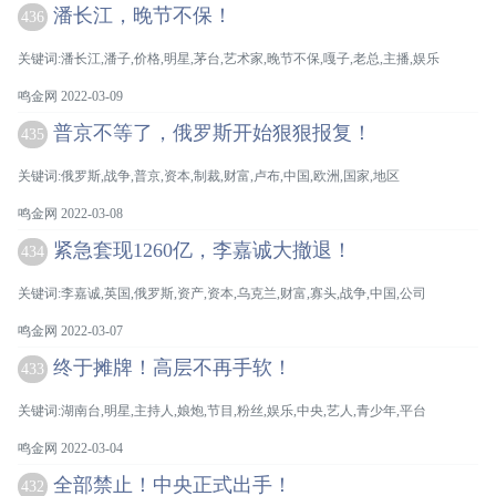
潘长江，晚节不保！
436
关键词:潘长江,潘子,价格,明星,茅台,艺术家,晚节不保,嘎子,老总,主播,娱乐
鸣金网 2022-03-09
普京不等了，俄罗斯开始狠狠报复！
435
关键词:俄罗斯,战争,普京,资本,制裁,财富,卢布,中国,欧洲,国家,地区
鸣金网 2022-03-08
紧急套现1260亿，李嘉诚大撤退！
434
关键词:李嘉诚,英国,俄罗斯,资产,资本,乌克兰,财富,寡头,战争,中国,公司
鸣金网 2022-03-07
终于摊牌！高层不再手软！
433
关键词:湖南台,明星,主持人,娘炮,节目,粉丝,娱乐,中央,艺人,青少年,平台
鸣金网 2022-03-04
全部禁止！中央正式出手！
432