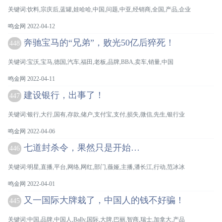
关键词:饮料,宗庆后,蓝罐,娃哈哈,中国,问题,中亚,经销商,全国,产品,企业
鸣金网 2022-04-12
奔驰宝马的“兄弟”，败光50亿后猝死！
448
关键词:宝沃,宝马,德国,汽车,福田,老板,品牌,BBA,卖车,销量,中国
鸣金网 2022-04-11
建设银行，出事了！
447
关键词:银行,大行,国有,存款,储户,支付宝,支付,损失,微信,先生,银行业
鸣金网 2022-04-06
七道封杀令，果然只是开始…
446
关键词:明星,直播,平台,网络,网红,部门,薇娅,主播,潘长江,行动,范冰冰
鸣金网 2022-04-01
又一国际大牌栽了，中国人的钱不好骗！
445
关键词:中国,品牌,中国人,Bally,国际,大牌,巴丽,智商,瑞士,加拿大,产品