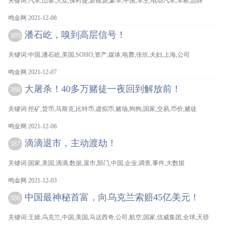
关键词:汽车,山寨,大众,保时捷,新能源,豪车,中国,车主,电动汽车,车标,品牌
鸣金网 2021-12-08
潘石屹，嗅到高层信号！
389
关键词:中国,潘石屹,美国,SOHO,资产,媒体,电费,张欣,夫妇,上海,公司
鸣金网 2021-12-07
大屠杀！40多万赌徒一夜回到解放前！
388
关键词:挖矿,货币,马斯克,比特币,虚拟币,赌场,狗狗,国家,交易,币价,赌徒
鸣金网 2021-12-06
滴滴退市，主动渡劫！
387
关键词:国家,美国,滴滴,数据,退市,部门,中国,企业,调查,事件,大数据
鸣金网 2021-12-03
中国最神秘首富，向乌克兰索赔45亿美元！
386
关键词:王婧,乌克兰,中国,美国,马达西奇,公司,航空,国家,信威集团,全球,天骄